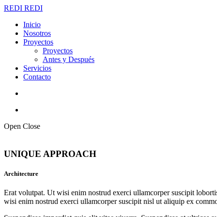
REDI
REDI
Inicio
Nosotros
Proyectos
Proyectos
Antes y Después
Servicios
Contacto
Open
Close
UNIQUE APPROACH
Architecture
Erat volutpat. Ut wisi enim nostrud exerci ullamcorper suscipit lobort
wisi enim nostrud exerci ullamcorper suscipit nisl ut aliquip ex com