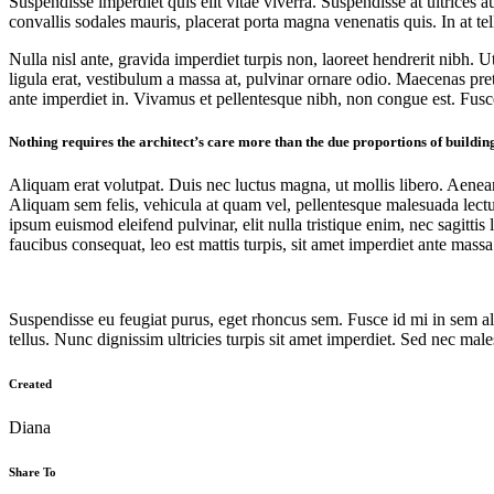
Suspendisse imperdiet quis elit vitae viverra. Suspendisse at ultrices 
convallis sodales mauris, placerat porta magna venenatis quis. In at te
Nulla nisl ante, gravida imperdiet turpis non, laoreet hendrerit nibh. 
ligula erat, vestibulum a massa at, pulvinar ornare odio. Maecenas preti
ante imperdiet in. Vivamus et pellentesque nibh, non congue est. Fusce a
Nothing requires the architect’s care more than the due proportions of building
Aliquam erat volutpat. Duis nec luctus magna, ut mollis libero. Aenean n
Aliquam sem felis, vehicula at quam vel, pellentesque malesuada lectus
ipsum euismod eleifend pulvinar, elit nulla tristique enim, nec sagittis
faucibus consequat, leo est mattis turpis, sit amet imperdiet ante massa 
Suspendisse eu feugiat purus, eget rhoncus sem. Fusce id mi in sem aliq
tellus. Nunc dignissim ultricies turpis sit amet imperdiet. Sed nec mal
Created
Diana
Share To