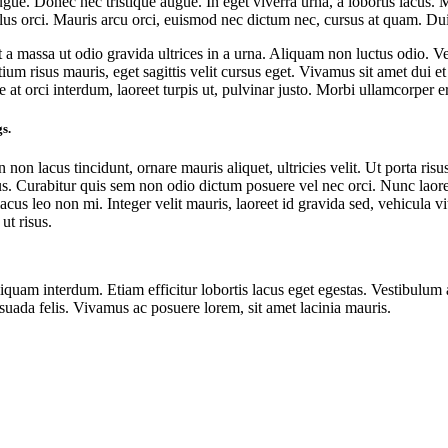
augue. Donec nec tristique augue. In eget viverra urna, a lobortis lacus.
llus orci. Mauris arcu orci, euismod nec dictum nec, cursus at quam. Dui
Ut a massa ut odio gravida ultrices in a urna. Aliquam non luctus odio. 
um risus mauris, eget sagittis velit cursus eget. Vivamus sit amet dui et
t orci interdum, laoreet turpis ut, pulvinar justo. Morbi ullamcorper ero
s.
on lacus tincidunt, ornare mauris aliquet, ultricies velit. Ut porta risu
. Curabitur quis sem non odio dictum posuere vel nec orci. Nunc laoreet 
 lacus leo non mi. Integer velit mauris, laoreet id gravida sed, vehicula 
ut risus.
uam interdum. Etiam efficitur lobortis lacus eget egestas. Vestibulum at 
esuada felis. Vivamus ac posuere lorem, sit amet lacinia mauris.