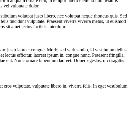
 Morbi aliquam ornare erat, in tempor libero eleifend non. Mauris
s vel vulputate dolor.
Vestibulum volutpat justo libero, nec volutpat neque rhoncus quis. Sed
 felis tincidunt vulputate. Praesent viverra viverra metus, ut euismod
s sit amet lectus facilisis interdum.
s ac justo laoreet congue. Morbi sed varius odio, id vestibulum tellus.
lectus efficitur, laoreet ipsum in, congue nunc. Praesent fringilla,
vitae elit. Nunc ornare bibendum laoreet. Donec egestas, orci sagittis
eros vulputate, vulputate libero in, viverra felis. In eget vestibulum