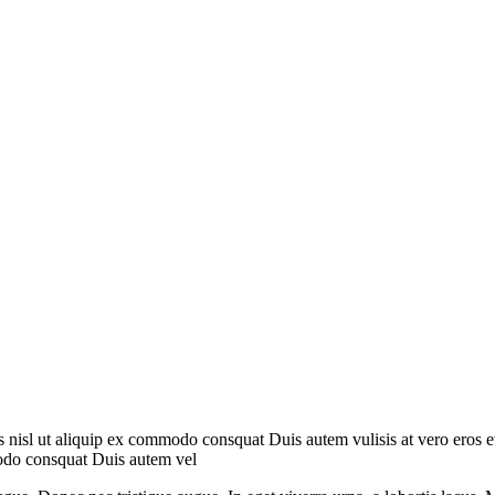
is nisl ut aliquip ex commodo consquat Duis autem vulisis at vero eros 
modo consquat Duis autem vel